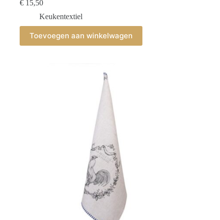
€
15,50
Keukentextiel
Toevoegen aan winkelwagen