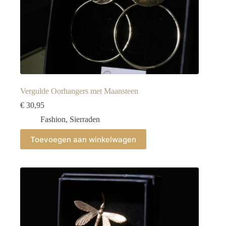
Vergulde Oorhangers met Maansteen
€
30,95
Fashion
,
Sierraden
Toevoegen aan winkelwagen