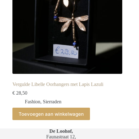
Vergulde Libelle Oorhangers met Lapis Lazuli
€
28,50
Fashion
,
Sierraden
Toevoegen aan winkelwagen
De Loohof,
Faunastraat 12,