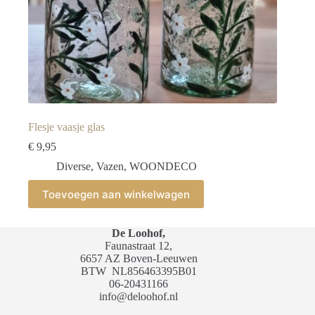
Flesje vaasje glas
€
9,95
Diverse
,
Vazen
,
WOONDECO
Toevoegen aan winkelwagen
De Loohof,
Faunastraat 12,
6657 AZ Boven-Leeuwen
BTW
NL856463395B01
06-20431166
info@deloohof.nl