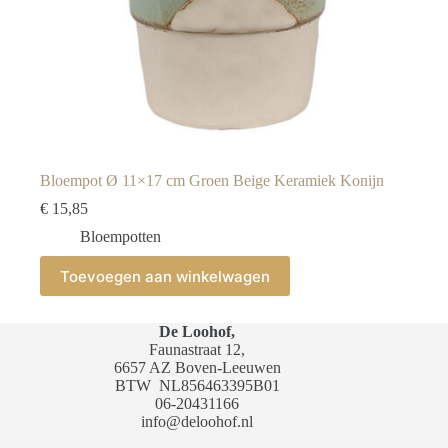
Bloempot Ø 11×17 cm Groen Beige Keramiek Konijn
€
15,85
Bloempotten
Toevoegen aan winkelwagen
De Loohof,
Faunastraat 12,
6657 AZ Boven-Leeuwen
BTW
NL856463395B01
06-20431166
info@deloohof.nl