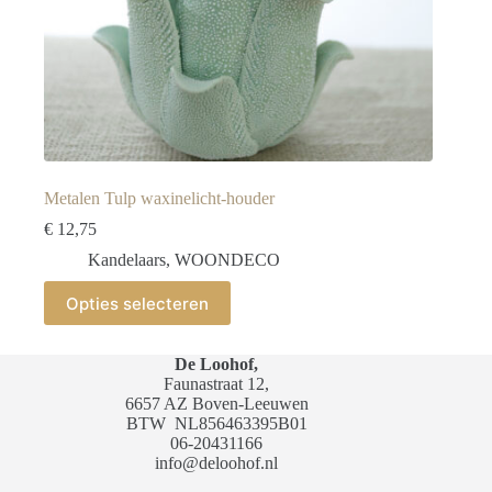
Metalen Tulp waxinelicht-houder
€
12,75
Kandelaars
,
WOONDECO
Dit
Opties selecteren
product
heeft
meerdere
De Loohof,
variaties.
Faunastraat 12,
Deze
6657 AZ Boven-Leeuwen
optie
BTW
NL856463395B01
kan
06-20431166
gekozen
info@deloohof.nl
worden
op