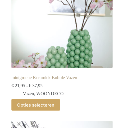
mintgroene Keramiek Bubble Vazen
Prijsklasse:
€
21,95
-
€
37,95
€ 21,95
Vazen
,
WOONDECO
tot
€ 37,95
Dit
Opties selecteren
product
heeft
meerdere
variaties.
Deze