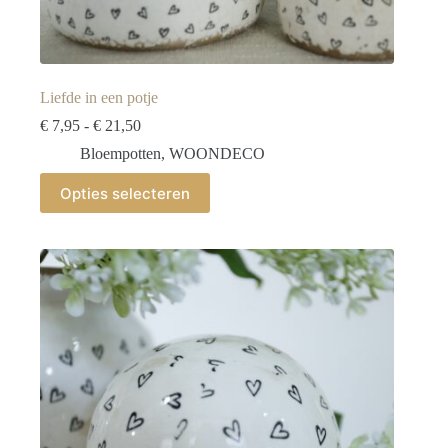
Liefde in een potje
Prijsklasse:
€
7,95
-
€
21,50
€ 7,95
Bloempotten
,
WOONDECO
tot
€ 21,50
Dit
Opties selecteren
product
heeft
meerdere
variaties.
Deze
optie
kan
gekozen
worden
op
de
productpagina