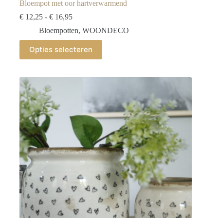
Bloempot met oor hartverwarmend
Prijsklasse:
€
12,25
-
€
16,95
€ 12,25
Bloempotten
,
WOONDECO
tot
€ 16,95
Dit
Opties selecteren
product
heeft
meerdere
variaties.
Deze
optie
kan
gekozen
worden
op
de
productpagina