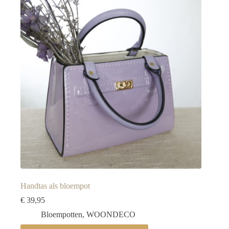
optie
kan
gekozen
worden
op
de
productpagina
Handtas als bloempot
€
39,95
Bloempotten
,
WOONDECO