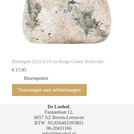
Bloempot 22x15x19 cm Beige Groen Terracotta
€
17,95
Bloempotten
Toevoegen aan winkelwagen
De Loohof,
Faunastraat 12,
6657 AZ Boven-Leeuwen
BTW
NL856463395B01
06-20431166
info@deloohof.nl