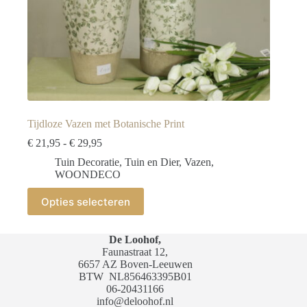
Tijdloze Vazen met Botanische Print
Prijsklasse:
€
21,95
-
€
29,95
€ 21,95
Tuin Decoratie
,
Tuin en Dier
,
Vazen
,
tot
WOONDECO
€ 29,95
Dit
Opties selecteren
product
heeft
meerdere
De Loohof,
variaties.
Faunastraat 12,
Deze
6657 AZ Boven-Leeuwen
optie
BTW
NL856463395B01
kan
06-20431166
gekozen
info@deloohof.nl
worden