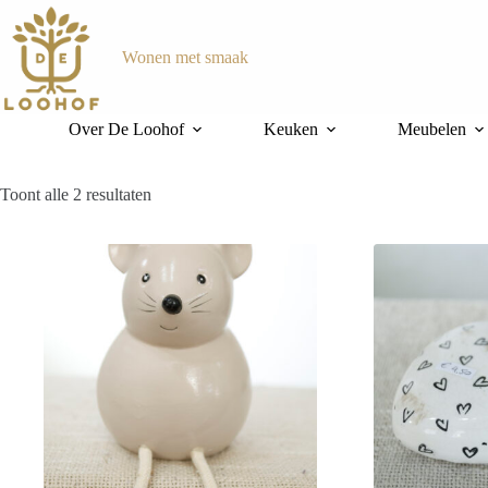
Ga
naar
de
Wonen met smaak
inhoud
Over De Loohof
Keuken
Meubelen
Gesorteerd
Toont alle 2 resultaten
op
nieuwste