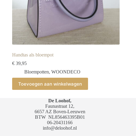
Handtas als bloempot
€
39,95
Bloempotten
,
WOONDECO
Toevoegen aan winkelwagen
De Loohof,
Faunastraat 12,
6657 AZ Boven-Leeuwen
BTW
NL856463395B01
06-20431166
info@deloohof.nl