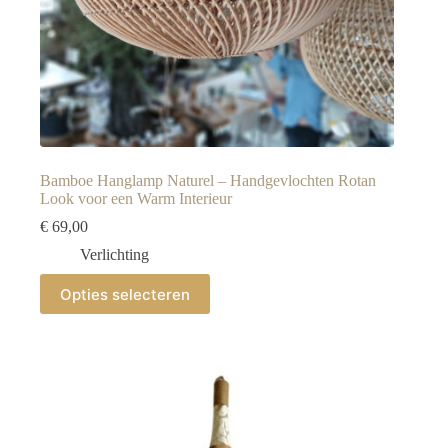
Bamboe Hanglamp Naturel – Handgevlochten Rotan
Look voor een Warm Interieur
€
69,00
Verlichting
Dit
Opties selecteren
product
heeft
meerdere
variaties.
Deze
optie
kan
gekozen
worden