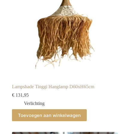
op
de
productpagina
Lampshade Tinggi Hanglamp D60xH65cm
€
131,95
Verlichting
Toevoegen aan winkelwagen