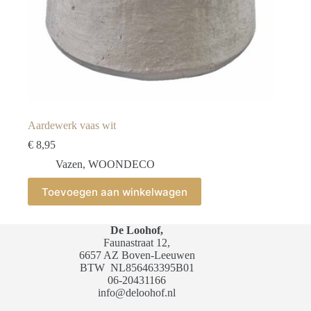
Aardewerk vaas wit
€
8,95
Vazen
,
WOONDECO
Toevoegen aan winkelwagen
De Loohof,
Faunastraat 12,
6657 AZ Boven-Leeuwen
BTW
NL856463395B01
06-20431166
info@deloohof.nl