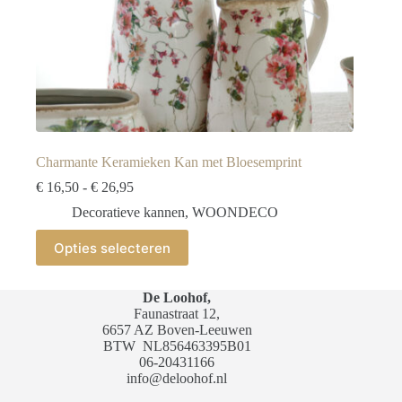
Charmante Keramieken Kan met Bloesemprint
Prijsklasse:
€
16,50
-
€
26,95
€ 16,50
Decoratieve kannen
,
WOONDECO
tot
€ 26,95
Dit
Opties selecteren
product
heeft
meerdere
De Loohof,
variaties.
Faunastraat 12,
Deze
6657 AZ Boven-Leeuwen
optie
BTW
NL856463395B01
kan
06-20431166
gekozen
info@deloohof.nl
worden
op