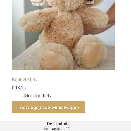
de
productpagina
Knuffel Muis
€
13,25
Kids
,
Knuffels
Toevoegen aan winkelwagen
De Loohof,
Faunastraat 12,