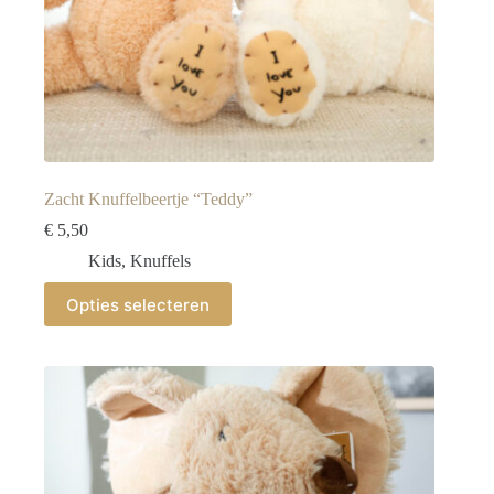
Zacht Knuffelbeertje “Teddy”
€
5,50
Kids
,
Knuffels
Dit
Opties selecteren
product
heeft
meerdere
variaties.
Deze
optie
kan
gekozen
worden
op