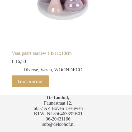
Vaas paars aardew 14x11x10cm
€
16,50
Diverse
,
Vazen
,
WOONDECO
Lees verder
De Loohof,
Faunastraat 12,
6657 AZ Boven-Leeuwen
BTW
NL856463395B01
06-20431166
info@deloohof.nl