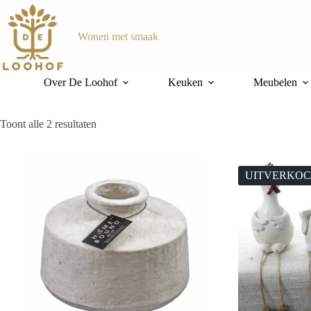
Ga
naar
de
Wonen met smaak
inhoud
Over De Loohof
Keuken
Meubelen
Gesorteerd
Toont alle 2 resultaten
op
nieuwste
UITVERKO