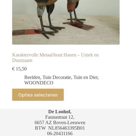
Karaktervolle Metaal/hout Hanen – Uniek en
Duurzaam
€
15,50
Beelden
,
Tuin Decoratie
,
Tuin en Dier
,
WOONDECO
Dit
Opties selecteren
product
heeft
meerdere
De Loohof,
variaties.
Faunastraat 12,
Deze
6657 AZ Boven-Leeuwen
optie
BTW
NL856463395B01
kan
06-20431166
gekozen