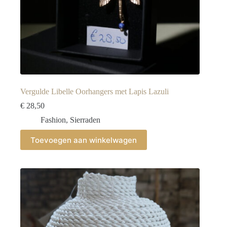
Vergulde Libelle Oorhangers met Lapis Lazuli
€
28,50
Fashion
,
Sierraden
Toevoegen aan winkelwagen