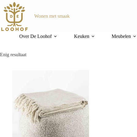
Ga
naar
de
Wonen met smaak
inhoud
Over De Loohof
Keuken
Meubelen
Enig resultaat