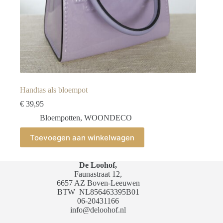
Handtas als bloempot
€
39,95
Bloempotten
,
WOONDECO
Toevoegen aan winkelwagen
De Loohof,
Faunastraat 12,
6657 AZ Boven-Leeuwen
BTW
NL856463395B01
06-20431166
info@deloohof.nl