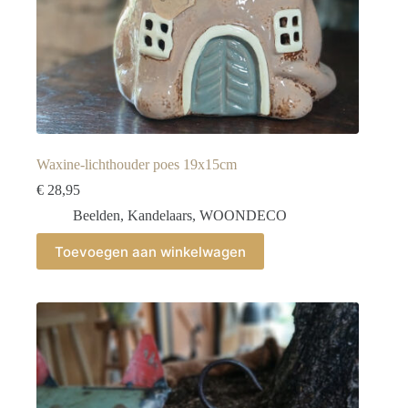
Waxine-lichthouder poes 19x15cm
€
28,95
Beelden
,
Kandelaars
,
WOONDECO
Toevoegen aan winkelwagen