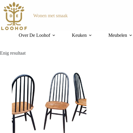
Ga
naar
de
Wonen met smaak
inhoud
Over De Loohof
Keuken
Meubelen
Enig resultaat