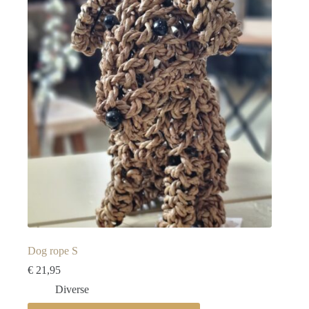
Dog rope S
€
21,95
Diverse