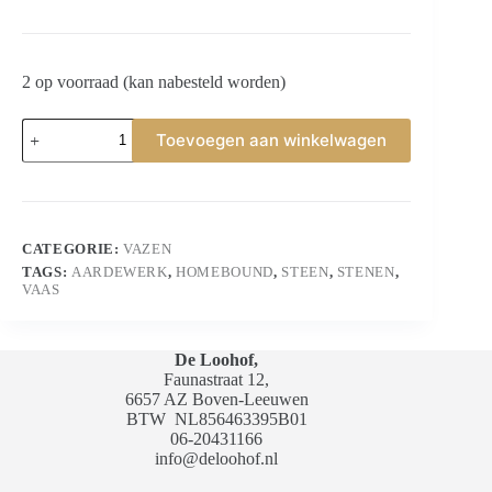
2 op voorraad (kan nabesteld worden)
Aardewerk
Toevoegen aan winkelwagen
vaas
wit
bol
aantal
CATEGORIE:
VAZEN
TAGS:
AARDEWERK
,
HOMEBOUND
,
STEEN
,
STENEN
,
VAAS
De Loohof,
Faunastraat 12,
6657 AZ Boven-Leeuwen
BTW
NL856463395B01
06-20431166
info@deloohof.nl