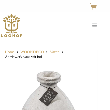
Ga
naar
Winkelwage
de
inhoud
Home
WOONDECO
Vazen
Aardewerk vaas wit bol