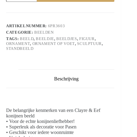
Goudkleurig
Woonaccessoires
aantal
ARTIKELNUMMER:
6PR3603
CATEGORIE:
BEELDEN
TAGS:
BEELD
,
BEELDJE
,
BEELDJES
,
FIGUUR
,
ORNAMENT
,
ORNAMENT OP VOET
,
SCULPTUUR
,
STANDBEELD
Beschrijving
De belangrijke kenmerken van een Clayre & Eef
konijnen beeld
• Voor de echte konijnenliefhebber!
• Superleuk als decoratie voor Pasen
• Geschikt voor iedere woonruimte