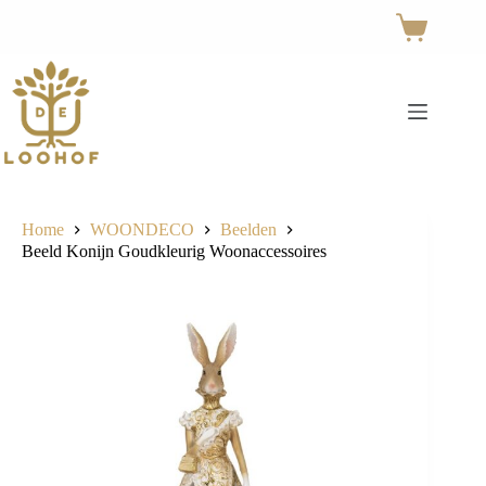
Ga
naar
Winkelwage
de
inhoud
Home
WOONDECO
Beelden
Beeld Konijn Goudkleurig Woonaccessoires