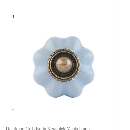
Deurknop Grijs Bruin Keramiek Meubelknop