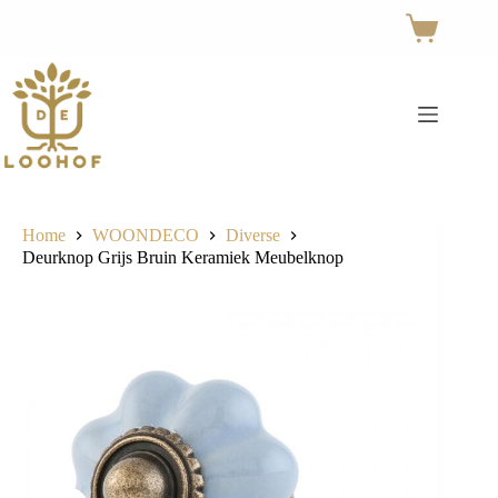
Ga
naar
Winkelwage
de
inhoud
Home
WOONDECO
Diverse
Deurknop Grijs Bruin Keramiek Meubelknop