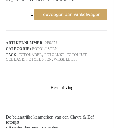
Fotolijst
Toevoegen aan winkelwagen
13x9
cm
Roze
Wit
met
strikjes
ARTIKELNUMMER:
2F0876
Fotokader
CATEGORIE:
FOTOLIJSTEN
aantal
TAGS:
FOTOKADER
,
FOTOLIJST
,
FOTOLIJST
COLLAGE
,
FOTOLIJSTEN
,
WISSELLIJST
Beschrijving
De belangrijke kenmerken van een Clayre & Eef
fotolijst
• Koester dierbare momenten!