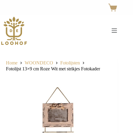
Ga
naar
Winkelwage
de
inhoud
Home
WOONDECO
Fotolijsten
Fotolijst 13×9 cm Roze Wit met strikjes Fotokader