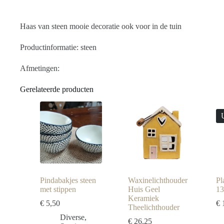
Haas van steen mooie decoratie ook voor in de tuin
Productinformatie: steen
Afmetingen:
Gerelateerde producten
Pindabakjes steen
Waxinelichthouder
Pl
met stippen
Huis Geel
13
Keramiek
€
5,50
€
1
Theelichthouder
Diverse
,
€
26,25