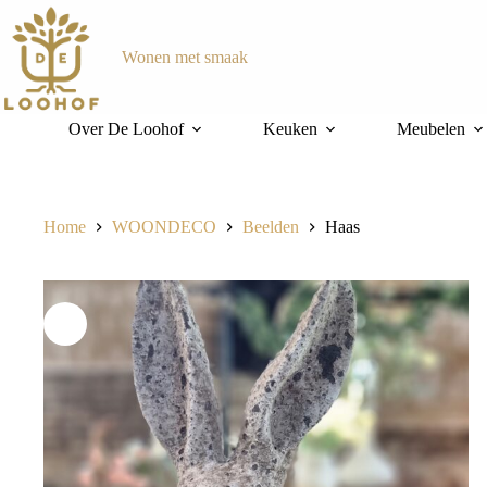
Ga
naar
de
Wonen met smaak
inhoud
Over De Loohof
Keuken
Meubelen
Home
WOONDECO
Beelden
Haas