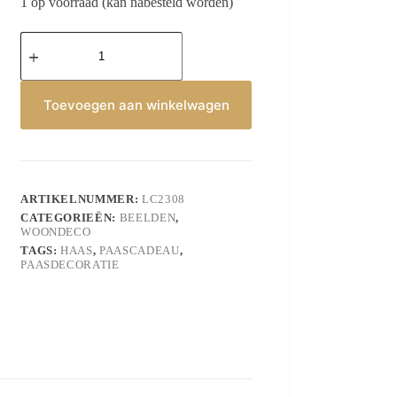
1 op voorraad (kan nabesteld worden)
Haas
aantal
Toevoegen aan winkelwagen
ARTIKELNUMMER:
LC2308
CATEGORIEËN:
BEELDEN
,
WOONDECO
TAGS:
HAAS
,
PAASCADEAU
,
PAASDECORATIE