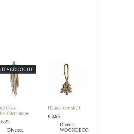
UITVERKOCHT
aid Cosy
Hanger tree shell
0x160cm taupe
€
8,95
6,25
Diverse
,
Diverse
,
WOONDECO