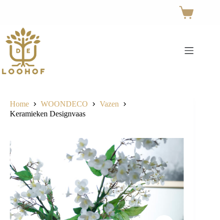
Ga
naar
Winkelwage
de
inhoud
Home
WOONDECO
Vazen
Keramieken Designvaas