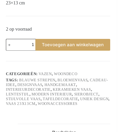
23×13 cm
2 op voorraad
Keramieken
Toevoegen aan winkelwagen
Designvaas
aantal
CATEGORIEËN:
VAZEN
,
WOONDECO
TAGS:
BLAUWE STREPEN
,
BLOEMENVAAS
,
CADEAU-
IDEE
,
DESIGNVAAS
,
HANDGEMAAKT
,
INTERIEURDECORATIE
,
KERAMIEKEN VAAS
,
LENTESTIJL
,
MODERN INTERIEUR
,
SIEROBJECT
,
STIJLVOLLE VAAS
,
TAFELDECORATIE
,
UNIEK DESIGN
,
VAAS 23X13CM
,
WOONACCESSOIRES