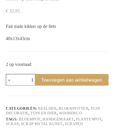
€
32,95
Fair trade kikker op de fiets
40x13x43cm
2 op voorraad
Kikker
Toevoegen aan winkelwagen
op
fiets
scraped
metal
aantal
CATEGORIEËN:
BEELDEN
,
BLOEMPOTTEN
,
TUIN
DECORATIE
,
TUIN EN DIER
,
WOONDECO
TAGS:
BLOEMPOT
,
HANDGEMAAKT
,
PLANTENPOT
,
SCRAP
,
SCRAP METAL KUNST
,
SCRAPED