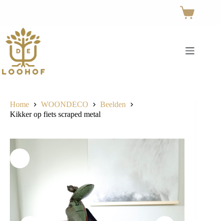
Ga
naar
Winkelwage
de
inhoud
Home
WOONDECO
Beelden
Kikker op fiets scraped metal