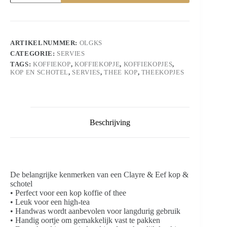
schotel
Keramiek
Olijftak
Rond
Servies
ARTIKELNUMMER:
OLGKS
aantal
CATEGORIE:
SERVIES
TAGS:
KOFFIEKOP
,
KOFFIEKOPJE
,
KOFFIEKOPJES
,
KOP EN SCHOTEL
,
SERVIES
,
THEE KOP
,
THEEKOPJES
Beschrijving
De belangrijke kenmerken van een Clayre & Eef kop &
schotel
• Perfect voor een kop koffie of thee
• Leuk voor een high-tea
• Handwas wordt aanbevolen voor langdurig gebruik
• Handig oortje om gemakkelijk vast te pakken