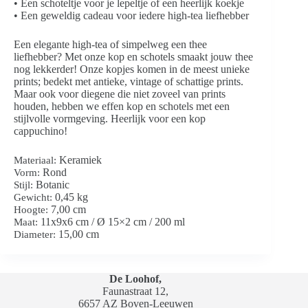
• Een schoteltje voor je lepeltje of een heerlijk koekje
• Een geweldig cadeau voor iedere high-tea liefhebber
Een elegante high-tea of simpelweg een thee
liefhebber? Met onze kop en schotels smaakt jouw thee
nog lekkerder! Onze kopjes komen in de meest unieke
prints; bedekt met antieke, vintage of schattige prints.
Maar ook voor diegene die niet zoveel van prints
houden, hebben we effen kop en schotels met een
stijlvolle vormgeving. Heerlijk voor een kop
cappuchino!
Keramiek
Materiaal:
Rond
Vorm:
Botanic
Stijl:
0,45 kg
Gewicht:
7,00 cm
Hoogte:
11x9x6 cm / Ø 15×2 cm / 200 ml
Maat:
15,00 cm
Diameter:
De Loohof,
Faunastraat 12,
6657 AZ Boven-Leeuwen