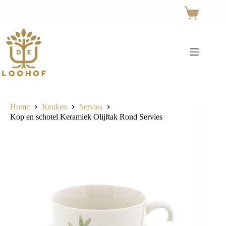
Ga
naar
Winkelwage
de
inhoud
Home
Keuken
Servies
Kop en schotel Keramiek Olijftak Rond Servies