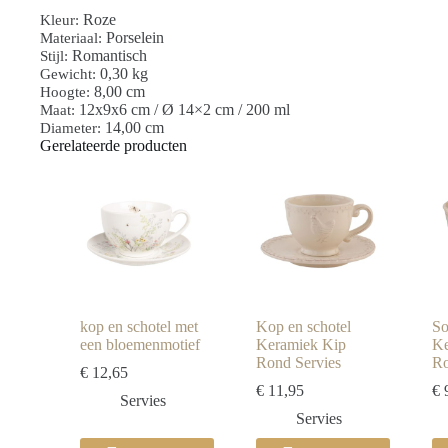
Roze
Kleur:
Porselein
Materiaal:
Romantisch
Stijl:
0,30 kg
Gewicht:
8,00 cm
Hoogte:
12x9x6 cm / Ø 14×2 cm / 200 ml
Maat:
14,00 cm
Diameter:
Gerelateerde producten
kop en schotel met
Kop en schotel
S
een bloemenmotief
Keramiek Kip
Ke
Rond Servies
Ro
€
12,65
€
11,95
€
9
Servies
Servies