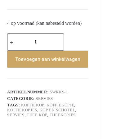
4 op voorraad (kan nabesteld worden)
Kop
en
schotel
Porselein
Rozen
Toevoegen aan winkelwagen
aantal
ARTIKELNUMMER:
SWRKS-1
CATEGORIE:
SERVIES
TAGS:
KOFFIEKOP
,
KOFFIEKOPJE
,
KOFFIEKOPJES
,
KOP EN SCHOTEL
,
SERVIES
,
THEE KOP
,
THEEKOPJES