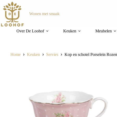
Ga
naar
de
Wonen met smaak
inhoud
Over De Loohof
Keuken
Meubelen
Home
Keuken
Servies
Kop en schotel Porselein Roze