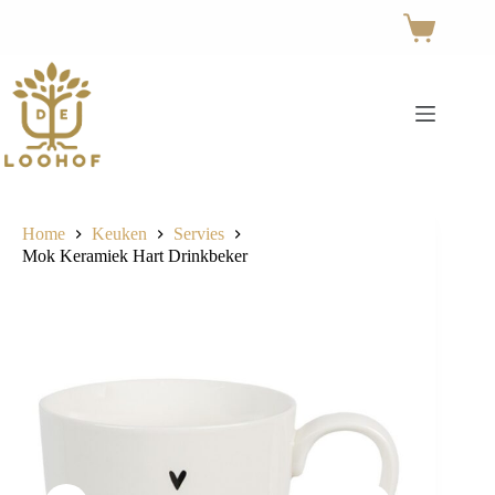
Ga
naar
Winkelwage
de
inhoud
Home
Keuken
Servies
Mok Keramiek Hart Drinkbeker