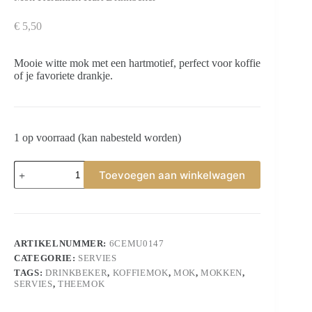
€
5,50
Mooie witte mok met een hartmotief, perfect voor koffie
of je favoriete drankje.
1 op voorraad (kan nabesteld worden)
Mok
Toevoegen aan winkelwagen
Keramiek
Hart
Drinkbeker
aantal
ARTIKELNUMMER:
6CEMU0147
CATEGORIE:
SERVIES
TAGS:
DRINKBEKER
,
KOFFIEMOK
,
MOK
,
MOKKEN
,
SERVIES
,
THEEMOK