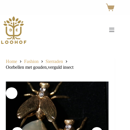
Ga
naar
Winkelwage
de
inhoud
Home
Fashion
Sierraden
Oorbellen met gouden,verguld insect