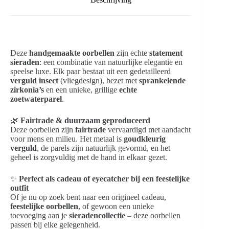
Deze
handgemaakte oorbellen
zijn echte
statement
sieraden
: een combinatie van natuurlijke elegantie en
speelse luxe. Elk paar bestaat uit een gedetailleerd
verguld insect
(vliegdesign), bezet met
sprankelende
zirkonia’s
en een unieke, grillige
echte
zoetwaterparel
.
🌿
Fairtrade & duurzaam geproduceerd
Deze oorbellen zijn
fairtrade
vervaardigd met aandacht
voor mens en milieu. Het metaal is
goudkleurig
verguld
, de parels zijn natuurlijk gevormd, en het
geheel is zorgvuldig met de hand in elkaar gezet.
✨
Perfect als cadeau of eyecatcher bij een feestelijke
outfit
Of je nu op zoek bent naar een origineel cadeau,
feestelijke oorbellen
, of gewoon een unieke
toevoeging aan je
sieradencollectie
– deze oorbellen
passen bij elke gelegenheid.