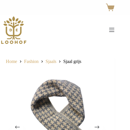
Ga
naar
Winkelwage
de
inhoud
Home
Fashion
Sjaals
Sjaal grijs