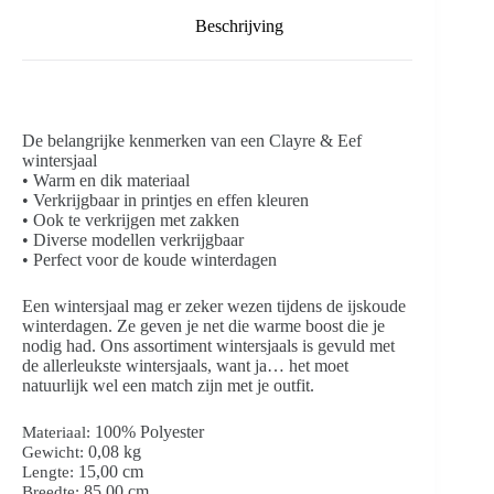
Beschrijving
De belangrijke kenmerken van een Clayre & Eef
wintersjaal
• Warm en dik materiaal
• Verkrijgbaar in printjes en effen kleuren
• Ook te verkrijgen met zakken
• Diverse modellen verkrijgbaar
• Perfect voor de koude winterdagen
Een wintersjaal mag er zeker wezen tijdens de ijskoude
winterdagen. Ze geven je net die warme boost die je
nodig had. Ons assortiment wintersjaals is gevuld met
de allerleukste wintersjaals, want ja… het moet
natuurlijk wel een match zijn met je outfit.
100% Polyester
Materiaal:
0,08 kg
Gewicht:
15,00 cm
Lengte:
85,00 cm
Breedte: