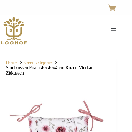
Ga
naar
Winkelwage
de
inhoud
Home
Geen categorie
Stoelkussen Foam 40x40x4 cm Rozen Vierkant
Zitkussen