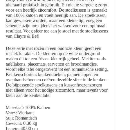
uiteraard praktisch in gebruik. En niet te vergeten; zorgt
voor een heerlijk zitcomfort. De stoelkussen is gemaakt
van 100% katoen en voelt heerlijk aan. De stoelkussen
kan gewassen worden, maar een kleine tip; voeg een
scheutje azijn toe tijdens het wassen voor een optimaal
resultaat. Voeg sfeer toe aan je stoel met de stoelkussens
van Clayre & Eef!
Deze serie met rozen in een oudroze kleur, geeft een
rustiek karakter. De kleuren op de witte ondergrond
maken dit tot een fris en kleurrijk geheel. Met items als
tafellakens, placemats, servetten en broodmandjes,
wordt elke tafel omgetoverd tot een romantische setting.
Keukenschorten, keukendoeken, pannenlappen en
ovenhandschoenen creëren dezelfde sfeer in de keuken.
De bijpassende stoelkussens en kussenhoezenzorgen
niet alleen voor het nodige zitcomfort, maar tevens voor
kleur aan de keukentafel
100% Katoen
Materiaal:
Vierkant
Vorm:
Romantisch
Stijl:
0,30 kg
Gewicht:
40,00 cm
Lengte: