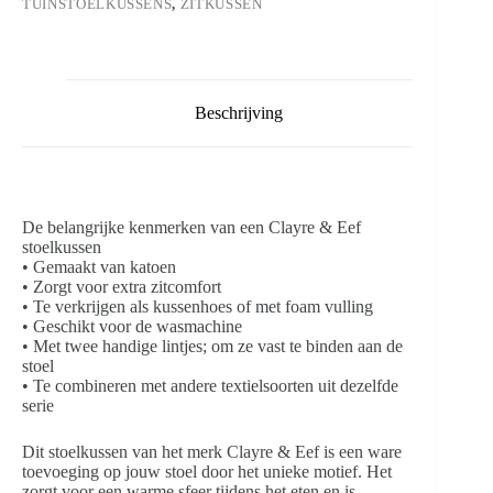
TUINSTOELKUSSENS
,
ZITKUSSEN
Beschrijving
De belangrijke kenmerken van een Clayre & Eef
stoelkussen
• Gemaakt van katoen
• Zorgt voor extra zitcomfort
• Te verkrijgen als kussenhoes of met foam vulling
• Geschikt voor de wasmachine
• Met twee handige lintjes; om ze vast te binden aan de
stoel
• Te combineren met andere textielsoorten uit dezelfde
serie
Dit stoelkussen van het merk Clayre & Eef is een ware
toevoeging op jouw stoel door het unieke motief. Het
zorgt voor een warme sfeer tijdens het eten en is