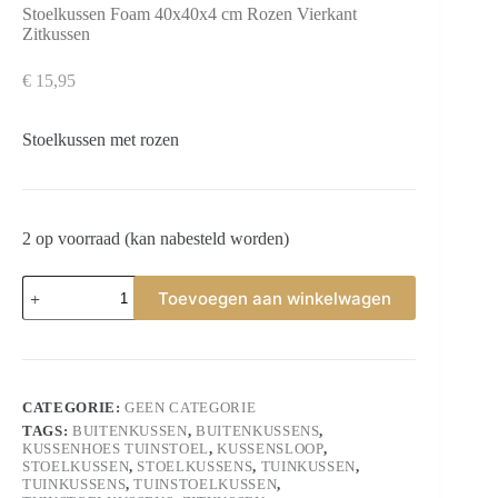
Stoelkussen Foam 40x40x4 cm Rozen Vierkant
Zitkussen
€
15,95
Stoelkussen met rozen
2 op voorraad (kan nabesteld worden)
Stoelkussen
Toevoegen aan winkelwagen
Foam
40x40x4
cm
Rozen
Vierkant
Zitkussen
CATEGORIE:
GEEN CATEGORIE
aantal
TAGS:
BUITENKUSSEN
,
BUITENKUSSENS
,
KUSSENHOES TUINSTOEL
,
KUSSENSLOOP
,
STOELKUSSEN
,
STOELKUSSENS
,
TUINKUSSEN
,
TUINKUSSENS
,
TUINSTOELKUSSEN
,