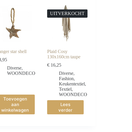
UITVERKOCHT
nger star shell
Plaid Cosy
130x160cm taupe
,95
€
16,25
Diverse
,
WOONDECO
Diverse
,
Fashion
,
Keukentextiel
,
Textiel
,
WOONDECO
Toevoegen
aan
Lees
winkelwagen
verder