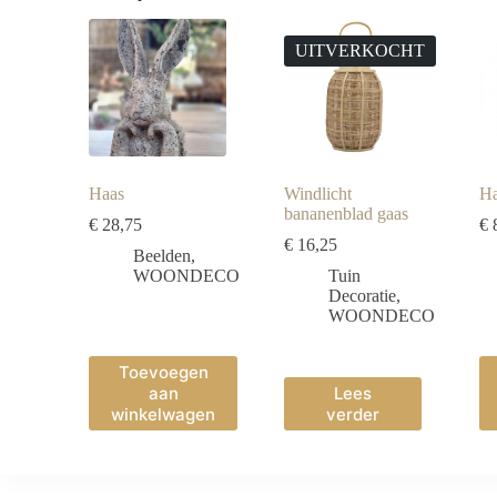
UITVERKOCHT
Haas
Windlicht
Ha
bananenblad gaas
€
28,75
€
8
€
16,25
Beelden
,
WOONDECO
Tuin
Decoratie
,
WOONDECO
Toevoegen
aan
Lees
winkelwagen
verder