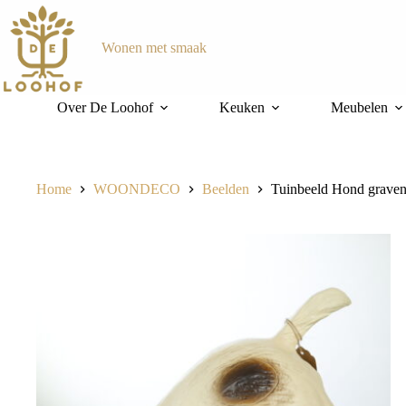
Ga
naar
de
Wonen met smaak
inhoud
Over De Loohof
Keuken
Meubelen
Home
WOONDECO
Beelden
Tuinbeeld Hond grave