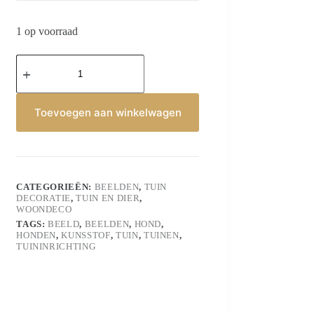
1 op voorraad
Tuinbeeld
Hond
gravend
aantal
Toevoegen aan winkelwagen
CATEGORIEËN:
BEELDEN
,
TUIN
DECORATIE
,
TUIN EN DIER
,
WOONDECO
TAGS:
BEELD
,
BEELDEN
,
HOND
,
HONDEN
,
KUNSSTOF
,
TUIN
,
TUINEN
,
TUININRICHTING