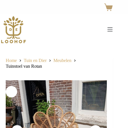
Ga
naar
Winkelwage
de
inhoud
Home
Tuin en Dier
Meubelen
Tuinstoel van Rotan