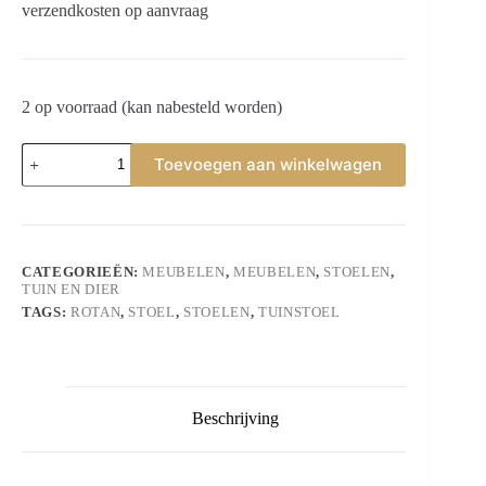
verzendkosten op aanvraag
2 op voorraad (kan nabesteld worden)
Tuinstoel
Toevoegen aan winkelwagen
van
Rotan
aantal
CATEGORIEËN:
MEUBELEN
,
MEUBELEN
,
STOELEN
,
TUIN EN DIER
TAGS:
ROTAN
,
STOEL
,
STOELEN
,
TUINSTOEL
Beschrijving