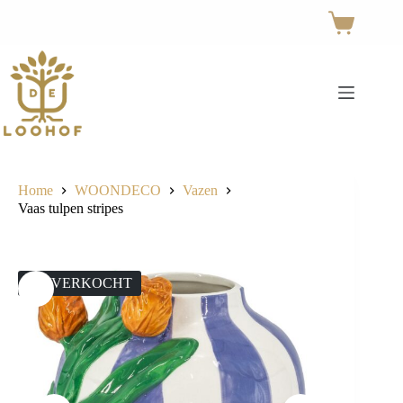
Ga
naar
Winkelwage
de
inhoud
Home
WOONDECO
Vazen
Vaas tulpen stripes
UITVERKOCHT