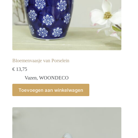
Bloemenvaasje van Porselein
€
13,75
Vazen
,
WOONDECO
Toevoegen aan winkelwagen