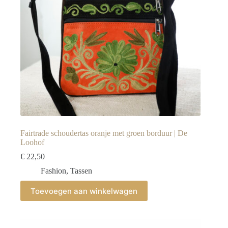
Fairtrade schoudertas oranje met groen borduur | De
Loohof
€
22,50
Fashion
,
Tassen
Toevoegen aan winkelwagen