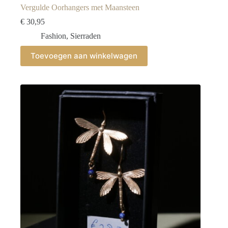
Vergulde Oorhangers met Maansteen
€
30,95
Fashion
,
Sierraden
Toevoegen aan winkelwagen