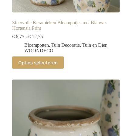
Sfeervolle Keramieken Bloempotjes met Blauwe
Hortensia Print
Prijsklasse:
€
6,75
-
€
12,75
€ 6,75
Bloempotten
,
Tuin Decoratie
,
Tuin en Dier
,
tot
WOONDECO
€ 12,75
Dit
Opties selecteren
product
heeft
meerdere
variaties.
Deze
optie
kan
gekozen
worden
op
de
productpagina