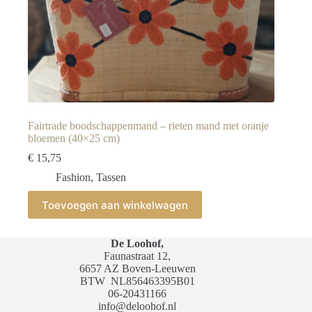
Fairtrade boodschappenmand – rieten mand met oranje
bloemen (40×25 cm)
€
15,75
Fashion
,
Tassen
Toevoegen aan winkelwagen
De Loohof,
Faunastraat 12,
6657 AZ Boven-Leeuwen
BTW
NL856463395B01
06-20431166
info@deloohof.nl