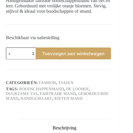
Handgemaakte fairtrade boodschappenmand van riet en
leer. Geborduurd met vrolijke oranje bloemen. Stevig,
stijlvol & ideaal voor boodschappen of strand.
Beschikbaar via nabestelling
Fairtrade
Toevoegen aan winkelwagen
boodschappenmand
–
rieten
mand
met
oranje
CATEGORIEËN:
FASHION
,
TASSEN
bloemen
TAGS:
BOODSCHAPPENMAND
,
DE LOOHOF
,
(40×25
DUURZAME TAS
,
FAIRTRADE MAND
,
GEBORDUURDE
cm)
MAND
,
HANDGEMAAKT
,
RIETEN MAND
aantal
Beschrijving