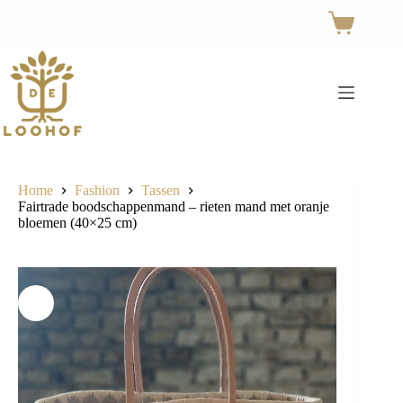
Ga
naar
Winkelwage
de
inhoud
Home
Fashion
Tassen
Fairtrade boodschappenmand – rieten mand met oranje
bloemen (40×25 cm)