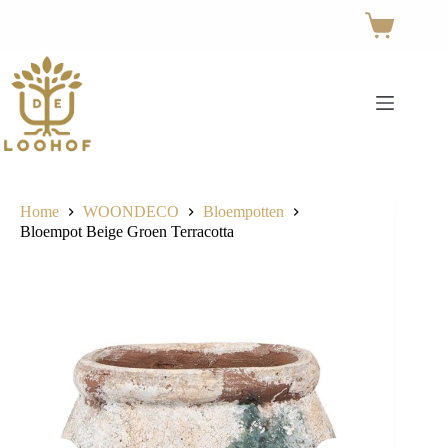
Ga
naar
Winkelwage
de
inhoud
Home
WOONDECO
Bloempotten
Bloempot Beige Groen Terracotta