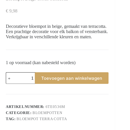
€
9,98
Decoratieve bloempot in beige, gemaakt van terracotta.
Een prachtige decoratie voor elk balkon of vensterbank.
Verkrijgbaar in verschillende kleuren en maten.
1 op voorraad (kan nabesteld worden)
Bloempot
Toevoegen aan winkelwagen
Beige
Groen
Terracotta
aantal
ARTIKELNUMMER:
6TE0536M
CATEGORIE:
BLOEMPOTTEN
TAG:
BLOEMPOT TERRA COTTA