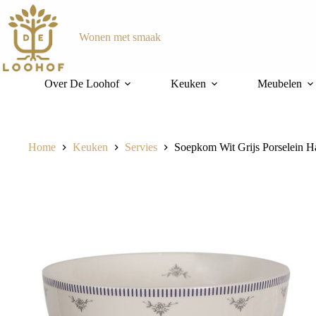
Ga
naar
de
Wonen met smaak
inhoud
Over De Loohof
Keuken
Meubelen
Home
Keuken
Servies
Soepkom Wit Grijs Porselein 