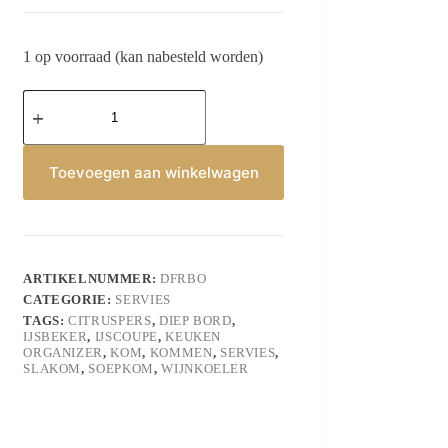
1 op voorraad (kan nabesteld worden)
Soepkom
Wit
Grijs
Porselein
Haan
Toevoegen aan winkelwagen
Serveerkom
aantal
ARTIKELNUMMER:
DFRBO
CATEGORIE:
SERVIES
TAGS:
CITRUSPERS
,
DIEP BORD
,
IJSBEKER
,
IJSCOUPE
,
KEUKEN
ORGANIZER
,
KOM
,
KOMMEN
,
SERVIES
,
SLAKOM
,
SOEPKOM
,
WIJNKOELER