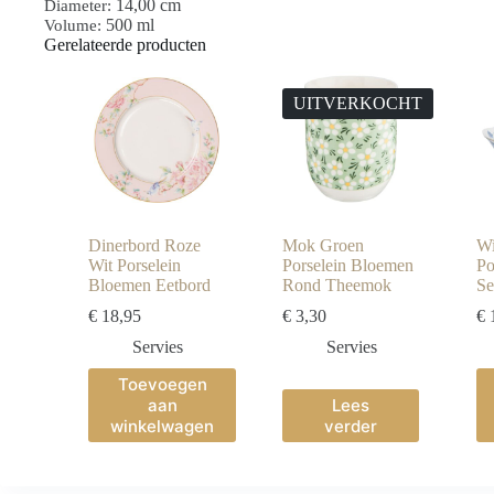
14,00 cm
Diameter:
500 ml
Volume:
Gerelateerde producten
UITVERKOCHT
Dinerbord Roze
Mok Groen
Wi
Wit Porselein
Porselein Bloemen
Po
Bloemen Eetbord
Rond Theemok
Se
€
18,95
€
3,30
€
1
Servies
Servies
Toevoegen
aan
Lees
winkelwagen
verder