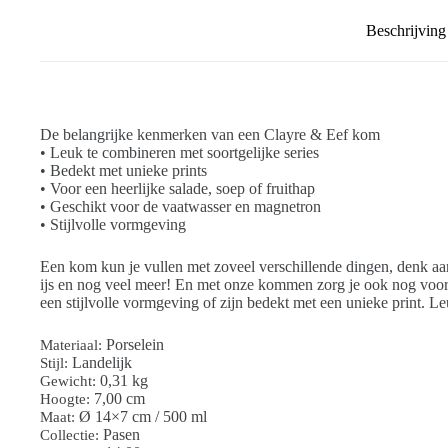
Beschrijving
De belangrijke kenmerken van een Clayre & Eef kom
• Leuk te combineren met soortgelijke series
• Bedekt met unieke prints
• Voor een heerlijke salade, soep of fruithap
• Geschikt voor de vaatwasser en magnetron
• Stijlvolle vormgeving
Een kom kun je vullen met zoveel verschillende dingen, denk aan
ijs en nog veel meer! En met onze kommen zorg je ook nog voor
een stijlvolle vormgeving of zijn bedekt met een unieke print. L
Porselein
Materiaal:
Landelijk
Stijl:
0,31 kg
Gewicht:
7,00 cm
Hoogte:
Ø 14×7 cm / 500 ml
Maat:
Pasen
Collectie: